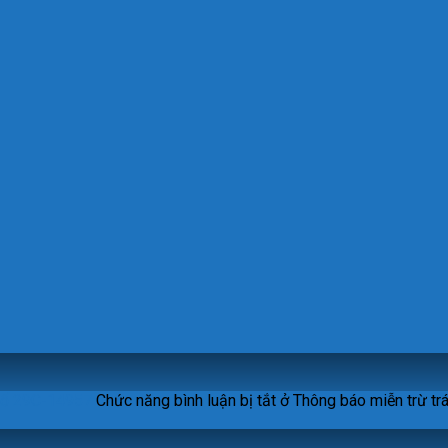
 số 29C-14957
Chức năng bình luận bị tắt
ở Thông báo miễn trừ trá