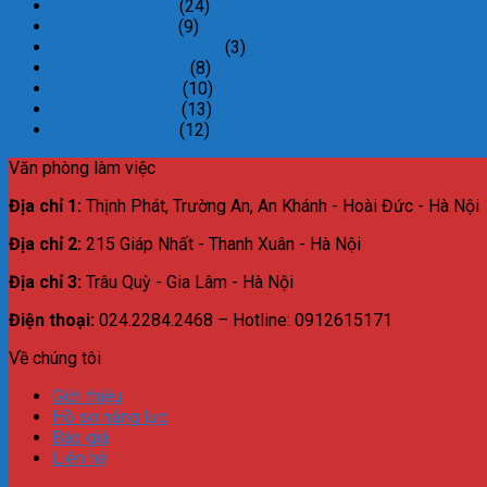
Tháng Bảy 2021
(24)
Tháng Sáu 2021
(9)
Tháng Mười Một 2020
(3)
Tháng Mười 2020
(8)
Tháng Chín 2020
(10)
Tháng Tám 2020
(13)
Tháng Bảy 2020
(12)
Văn phòng làm việc
Địa chỉ 1:
Thịnh Phát, Trường An, An Khánh - Hoài Đức - Hà Nội
Địa chỉ 2:
215 Giáp Nhất - Thanh Xuân - Hà Nội
Địa chỉ 3:
Trâu Quỳ - Gia Lâm - Hà Nội
Điện thoại:
024.2284.2468 – Hotline: 0912615171
Về chúng tôi
Giới thiệu
Hồ sơ năng lực
Báo giá
Liên hệ