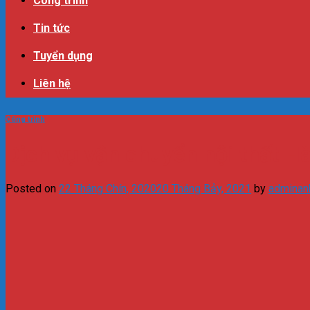
Công trình
Tin tức
Tuyển dụng
Liên hệ
Công trình
Dịch vụ vận chuyển nội thất H
Posted on
22 Tháng Chín, 2020
20 Tháng Bảy, 2021
by
adminan