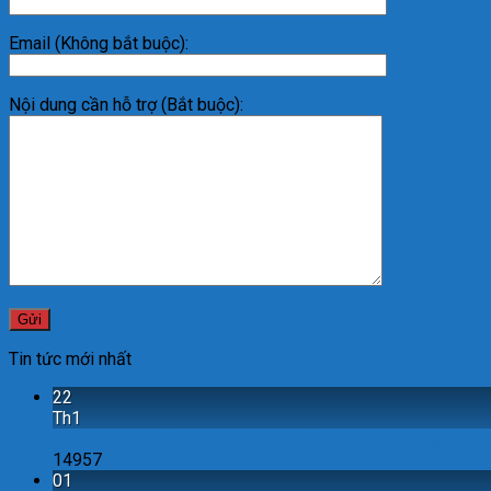
Email (Không bắt buộc):
Nội dung cần hỗ trợ (Bắt buộc):
Tin tức mới nhất
22
Th1
Thông báo miễn trừ trách nhiệm đối với xe tải mang biển
14957
01