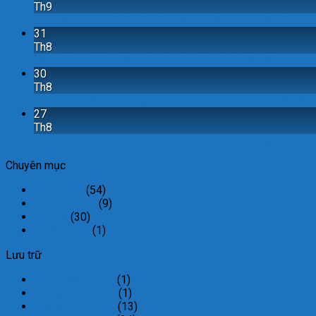
Th9
Xe chở hàng tại Thái Bình đi các tỉnh lân cận – Vận Tải An
31
Th8
Vận Tải An Bình nhận vận chuyển hàng hóa Hà Nội
30
Th8
Dịch vụ xe tải chở hàng Việt Trì, Phú Thọ uy tín tại Hà Nội
27
Th8
Dịch vụ chở hàng ở Đông Anh uy tín và chuyên nghiệp
Chuyên mục
Công trình
(54)
Dịch vụ khác
(9)
Tin tức
(30)
Tuyển dụng
(1)
Lưu trữ
Tháng Một 2025
(1)
Tháng Chín 2021
(1)
Tháng Tám 2021
(13)