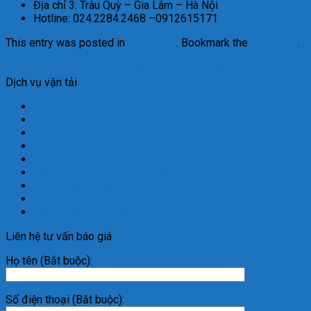
Địa chỉ 3: Trâu Quỳ – Gia Lâm – Hà Nội
Hotline: 024.2284.2468 –0912615171
This entry was posted in
Công trình
. Bookmark the
permalink
.
Mẹo nhỏ giúp thuê xe chở hàng tiết kiệm chi phí
Dịch vụ cho thuê xe tải 3.5 tấn uy tín tại Hà Nội, giá cạnh tranh
Dịch vụ vận tải
Cho thuê xe tải, taxi tải
Dịch vụ chuyển nhà
Dịch vụ chuyển văn phòng
Dịch vụ xe tải cắt nóc
Báo giá
Nhà xe gửi hàng Hà Nội – Vĩnh Phúc
Nhà xe gửi hàng Hà Nội – Yên Bái
Nhà xe gửi hàng Hà Nội – Phú Thọ
Nhà xe gửi hàng Hà Nội – Lào Cai
Liên hệ tư vấn báo giá
Họ tên (Bắt buộc):
Số điện thoại (Bắt buộc):