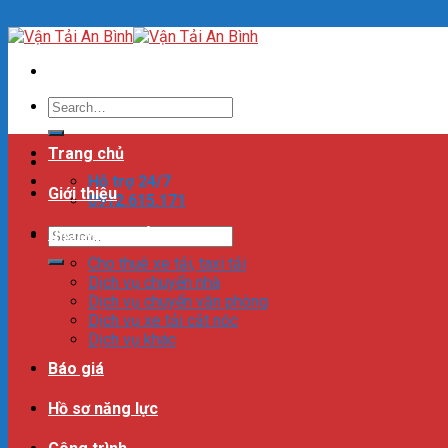
Skip to content
Trang chủ
Hỗ trợ 24/7
Giới thiệu
0912.615.171
Dịch vụ vận tải
Cho thuê xe tải, taxi tải
Dịch vụ chuyển nhà
Dịch vụ chuyển văn phòng
Dịch vụ xe tải cắt nóc
Dịch vụ khác
Báo giá
Hồ sơ năng lực