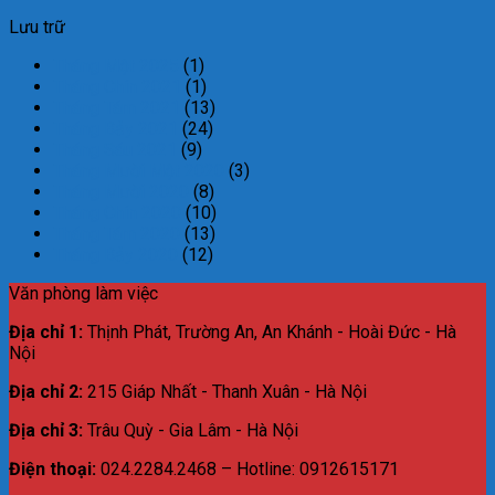
Lưu trữ
Tháng Một 2025
(1)
Tháng Chín 2021
(1)
Tháng Tám 2021
(13)
Tháng Bảy 2021
(24)
Tháng Sáu 2021
(9)
Tháng Mười Một 2020
(3)
Tháng Mười 2020
(8)
Tháng Chín 2020
(10)
Tháng Tám 2020
(13)
Tháng Bảy 2020
(12)
Văn phòng làm việc
Địa chỉ 1:
Thịnh Phát, Trường An, An Khánh - Hoài Đức - Hà
Nội
Địa chỉ 2:
215 Giáp Nhất - Thanh Xuân - Hà Nội
Địa chỉ 3:
Trâu Quỳ - Gia Lâm - Hà Nội
Điện thoại:
024.2284.2468 – Hotline: 0912615171