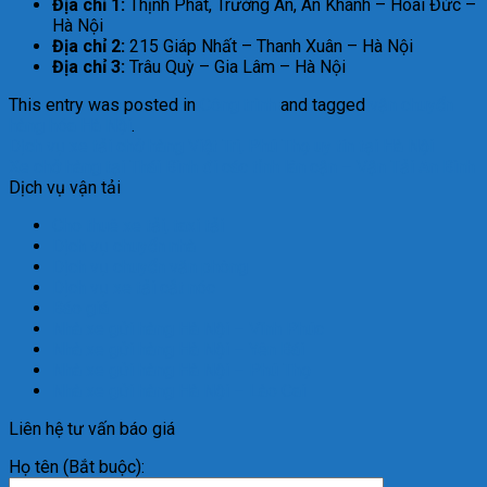
Địa chỉ 1:
Thịnh Phát, Trường An, An Khánh – Hoài Đức –
Hà Nội
Địa chỉ 2:
215 Giáp Nhất – Thanh Xuân – Hà Nội
Địa chỉ 3:
Trâu Quỳ – Gia Lâm – Hà Nội
This entry was posted in
Công trình
and tagged
vận chuyển
hàng hóa Hà Nội
.
Dịch vụ xe tải chở hàng Việt Trì, Phú Thọ uy tín tại Hà Nội
Xe chở hàng tại Thái Bình đi các tỉnh lân cận – Vận Tải An Bình
Dịch vụ vận tải
Cho thuê xe tải, taxi tải
Dịch vụ chuyển nhà
Dịch vụ chuyển văn phòng
Dịch vụ xe tải cắt nóc
Báo giá
Nhà xe gửi hàng Hà Nội – Vĩnh Phúc
Nhà xe gửi hàng Hà Nội – Yên Bái
Nhà xe gửi hàng Hà Nội – Phú Thọ
Nhà xe gửi hàng Hà Nội – Lào Cai
Liên hệ tư vấn báo giá
Họ tên (Bắt buộc):