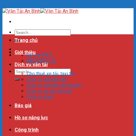
Skip to content
Trang chủ
Giới thiệu
Hỗ trợ 24/7
0912.615.171
Dịch vụ vận tải
Cho thuê xe tải, taxi tải
Dịch vụ chuyển nhà
Dịch vụ chuyển văn phòng
Dịch vụ xe tải cắt nóc
Dịch vụ khác
Báo giá
Hồ sơ năng lực
Công trình