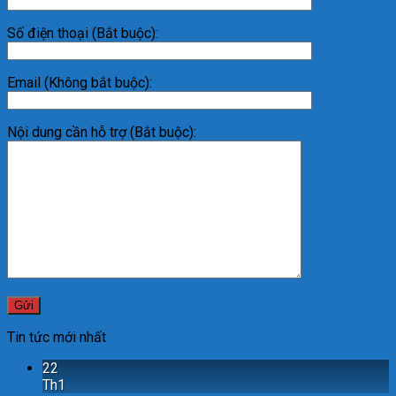
Số điện thoại (Bắt buộc):
Email (Không bắt buộc):
Nội dung cần hỗ trợ (Bắt buộc):
Tin tức mới nhất
22
Th1