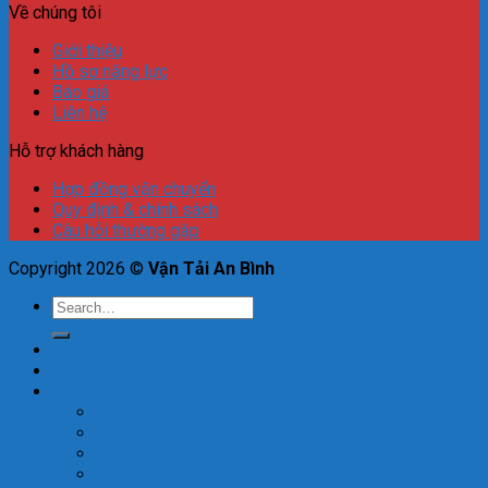
Về chúng tôi
Giới thiệu
Hồ sơ năng lực
Báo giá
Liên hệ
Hỗ trợ khách hàng
Hợp đồng vận chuyển
Quy định & chính sách
Câu hỏi thường gặp
Copyright 2026 ©
Vận Tải An Bình
Trang chủ
Giới thiệu
Dịch vụ vận tải
Cho thuê xe tải, taxi tải
Dịch vụ chuyển nhà
Dịch vụ chuyển văn phòng
Dịch vụ xe tải cắt nóc