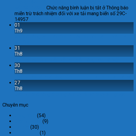
Thông báo miễn trừ trách nhiệm đối với xe tải mang biển
số 29C-14957
Chức năng bình luận bị tắt
ở Thông báo
miễn trừ trách nhiệm đối với xe tải mang biển số 29C-
14957
01
Th9
Xe chở hàng tại Thái Bình đi các tỉnh lân cận – Vận Tải
An Bình
31
Th8
Vận Tải An Bình nhận vận chuyển hàng hóa Hà Nội
30
Th8
Dịch vụ xe tải chở hàng Việt Trì, Phú Thọ uy tín tại Hà Nội
27
Th8
Dịch vụ chở hàng ở Đông Anh uy tín và chuyên nghiệp
Chuyên mục
Công trình
(54)
Dịch vụ khác
(9)
Tin tức
(30)
Tuyển dụng
(1)