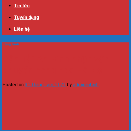
Tin tức
Tuyển dụng
Liên hệ
Công trình
Vận Tải An Bình nhận vận
chuyển hàng hóa Hà Nội
Posted on
31 Tháng Tám, 2021
by
adminanbinh