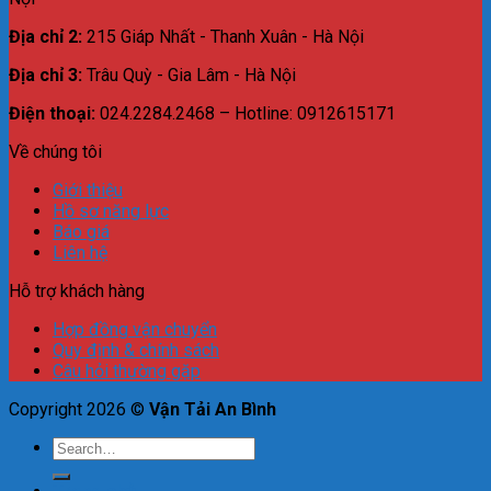
Địa chỉ 2:
215 Giáp Nhất - Thanh Xuân - Hà Nội
Địa chỉ 3:
Trâu Quỳ - Gia Lâm - Hà Nội
Điện thoại:
024.2284.2468 – Hotline: 0912615171
Về chúng tôi
Giới thiệu
Hồ sơ năng lực
Báo giá
Liên hệ
Hỗ trợ khách hàng
Hợp đồng vận chuyển
Quy định & chính sách
Câu hỏi thường gặp
Copyright 2026 ©
Vận Tải An Bình