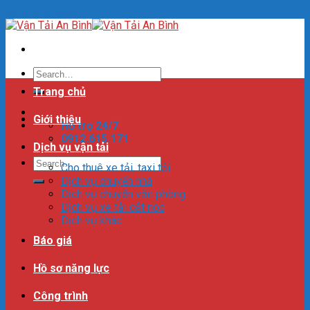
Skip to content
Trang chủ
Giới thiệu
Hỗ trợ 24/7
0912.615.171
Dịch vụ vận tải
Cho thuê xe tải, taxi tải
Dịch vụ chuyển nhà
Dịch vụ chuyển văn phòng
Dịch vụ xe tải cắt nóc
Dịch vụ khác
Báo giá
Hồ sơ năng lực
Công trình