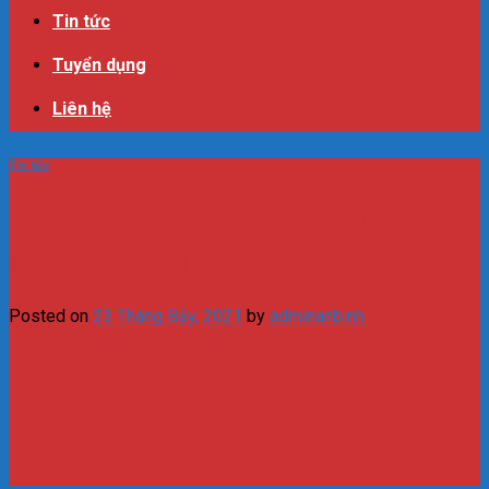
Tin tức
Tuyển dụng
Liên hệ
Tin tức
Thuê xe chuyển nhà tại Hà
Nội cần lưu ý những gì?
Posted on
23 Tháng Bảy, 2021
by
adminanbinh