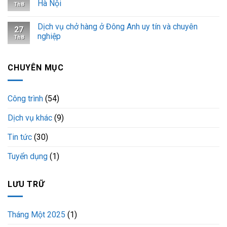
Hà Nội
mang
Th8
biển
số
Dịch vụ chở hàng ở Đông Anh uy tín và chuyên
27
29C-
nghiệp
14957
Th8
CHUYÊN MỤC
Công trình
(54)
Dịch vụ khác
(9)
Tin tức
(30)
Tuyển dụng
(1)
LƯU TRỮ
Tháng Một 2025
(1)