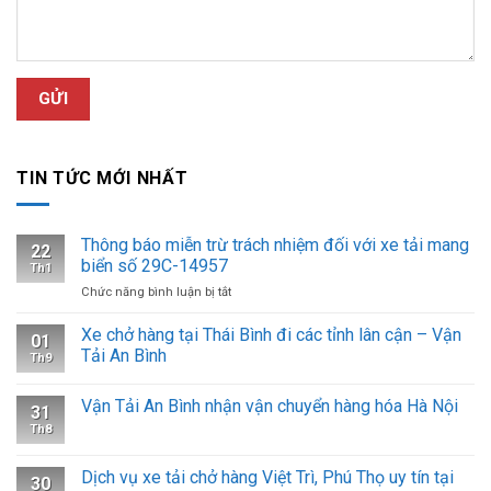
TIN TỨC MỚI NHẤT
Thông báo miễn trừ trách nhiệm đối với xe tải mang
22
biển số 29C-14957
Th1
ở
Chức năng bình luận bị tắt
Thông
báo
Xe chở hàng tại Thái Bình đi các tỉnh lân cận – Vận
01
miễn
Tải An Bình
Th9
trừ
trách
Vận Tải An Bình nhận vận chuyển hàng hóa Hà Nội
nhiệm
31
đối
Th8
với
xe
Dịch vụ xe tải chở hàng Việt Trì, Phú Thọ uy tín tại
tải
30