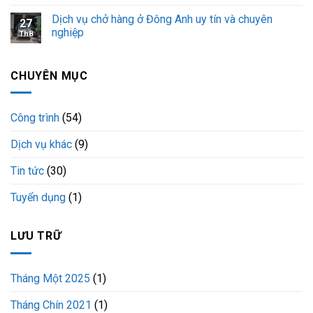
số
Dịch vụ chở hàng ở Đông Anh uy tín và chuyên
27
29C-
nghiệp
14957
Th8
CHUYÊN MỤC
Công trình
(54)
Dịch vụ khác
(9)
Tin tức
(30)
Tuyển dụng
(1)
LƯU TRỮ
Tháng Một 2025
(1)
Tháng Chín 2021
(1)