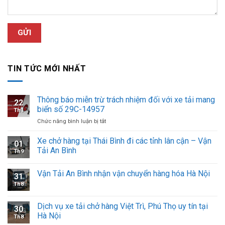
TIN TỨC MỚI NHẤT
Thông báo miễn trừ trách nhiệm đối với xe tải mang
22
biển số 29C-14957
Th1
ở
Chức năng bình luận bị tắt
Thông
báo
Xe chở hàng tại Thái Bình đi các tỉnh lân cận – Vận
01
miễn
Tải An Bình
Th9
trừ
trách
Vận Tải An Bình nhận vận chuyển hàng hóa Hà Nội
nhiệm
31
đối
Th8
với
xe
Dịch vụ xe tải chở hàng Việt Trì, Phú Thọ uy tín tại
tải
30
Hà Nội
mang
Th8
biển