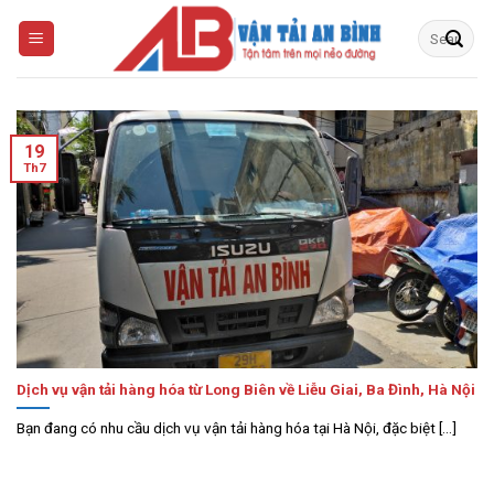
Skip
to
content
19
Th7
Dịch vụ vận tải hàng hóa từ Long Biên về Liễu Giai, Ba Đình, Hà Nội
Bạn đang có nhu cầu dịch vụ vận tải hàng hóa tại Hà Nội, đặc biệt [...]