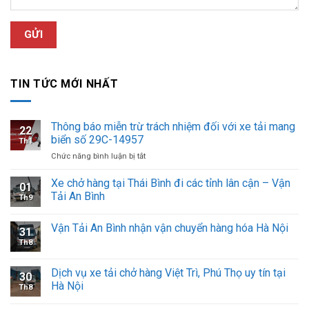
TIN TỨC MỚI NHẤT
Thông báo miễn trừ trách nhiệm đối với xe tải mang
22
biển số 29C-14957
Th1
ở
Chức năng bình luận bị tắt
Thông
báo
Xe chở hàng tại Thái Bình đi các tỉnh lân cận – Vận
01
miễn
Tải An Bình
Th9
trừ
trách
Vận Tải An Bình nhận vận chuyển hàng hóa Hà Nội
nhiệm
31
đối
Th8
với
xe
Dịch vụ xe tải chở hàng Việt Trì, Phú Thọ uy tín tại
tải
30
Hà Nội
mang
Th8
biển
số