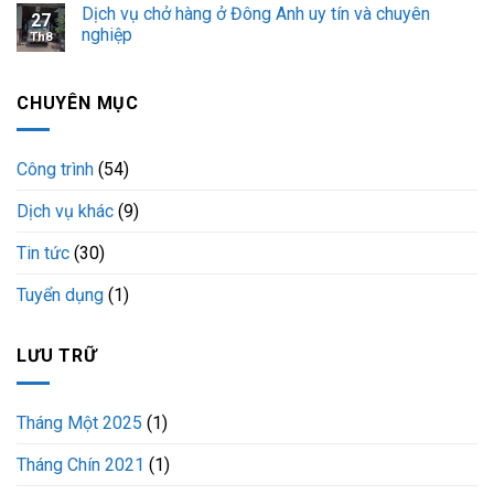
Dịch vụ chở hàng ở Đông Anh uy tín và chuyên
27
29C-
nghiệp
14957
Th8
CHUYÊN MỤC
Công trình
(54)
Dịch vụ khác
(9)
Tin tức
(30)
Tuyển dụng
(1)
LƯU TRỮ
Tháng Một 2025
(1)
Tháng Chín 2021
(1)