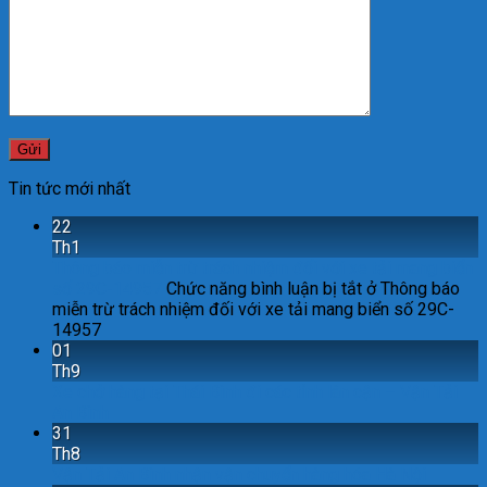
Tin tức mới nhất
22
Th1
Thông báo miễn trừ trách nhiệm đối với xe tải mang biển
số 29C-14957
Chức năng bình luận bị tắt
ở Thông báo
miễn trừ trách nhiệm đối với xe tải mang biển số 29C-
14957
01
Th9
Xe chở hàng tại Thái Bình đi các tỉnh lân cận – Vận Tải
An Bình
31
Th8
Vận Tải An Bình nhận vận chuyển hàng hóa Hà Nội