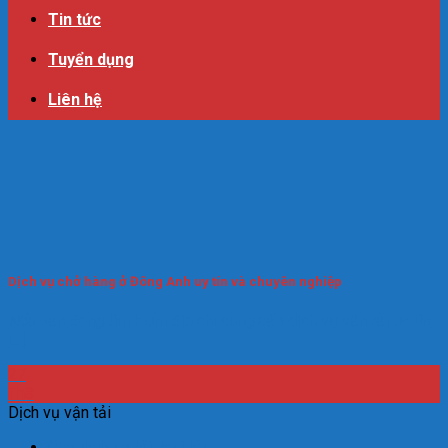
Tin tức
Tuyển dụng
Liên hệ
Dịch vụ chở hàng ở Đông Anh uy tín và chuyên nghiệp
Nếu bạn đang tìm kiếm địa chỉ cung cấp dịch vụ vận tải uy tín,
[...]
27
Th8
Dịch vụ vận tải
Cho thuê xe tải, taxi tải