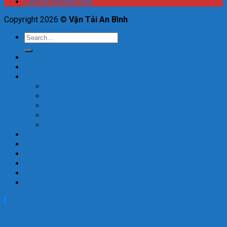
Câu hỏi thường gặp
Copyright 2026 ©
Vận Tải An Bình
Trang chủ
Giới thiệu
Dịch vụ vận tải
Cho thuê xe tải, taxi tải
Dịch vụ chuyển nhà
Dịch vụ chuyển văn phòng
Dịch vụ xe tải cắt nóc
Dịch vụ khác
Báo giá
Hồ sơ năng lực
Công trình
Tin tức
Tuyển dụng
Liên hệ
.
.
.