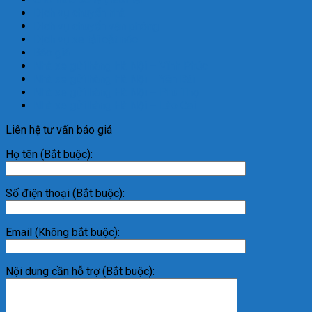
Dịch vụ chuyển nhà
Dịch vụ chuyển văn phòng
Dịch vụ xe tải cắt nóc
Báo giá
Nhà xe gửi hàng Hà Nội – Vĩnh Phúc
Nhà xe gửi hàng Hà Nội – Yên Bái
Nhà xe gửi hàng Hà Nội – Phú Thọ
Nhà xe gửi hàng Hà Nội – Lào Cai
Liên hệ tư vấn báo giá
Họ tên (Bắt buộc):
Số điện thoại (Bắt buộc):
Email (Không bắt buộc):
Nội dung cần hỗ trợ (Bắt buộc):