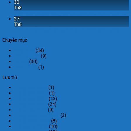
30
Th8
Dịch vụ xe tải chở hàng Việt Trì, Phú Thọ uy tín tại Hà Nội
27
Th8
Dịch vụ chở hàng ở Đông Anh uy tín và chuyên nghiệp
Chuyên mục
Công trình
(54)
Dịch vụ khác
(9)
Tin tức
(30)
Tuyển dụng
(1)
Lưu trữ
Tháng Một 2025
(1)
Tháng Chín 2021
(1)
Tháng Tám 2021
(13)
Tháng Bảy 2021
(24)
Tháng Sáu 2021
(9)
Tháng Mười Một 2020
(3)
Tháng Mười 2020
(8)
Tháng Chín 2020
(10)