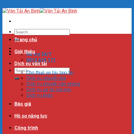
Skip to content
Trang chủ
Giới thiệu
Hỗ trợ 24/7
0912.615.171
Dịch vụ vận tải
Cho thuê xe tải, taxi tải
Dịch vụ chuyển nhà
Dịch vụ chuyển văn phòng
Dịch vụ xe tải cắt nóc
Dịch vụ khác
Báo giá
Hồ sơ năng lực
Công trình